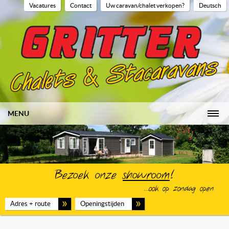
Vacatures
Contact
Uw caravan/chalet verkopen?
Deutsch
MENU
HOME
WAAROM GRITTER
LOW BUDGET
Bezoek onze
showroom
!
…ook op zondag open
STACARAVANS
Adres + route
Openingstijden
CHALETS
PROJECTEN