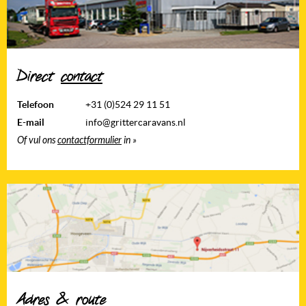
Direct
contact
Telefoon
+31 (0)524 29 11 51
E-mail
info@grittercaravans.nl
Of vul ons
contactformulier
in »
Adres &
route