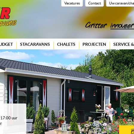
Vacatures
Contact
Uw caravan/cha
Gritter
innoveer
UDGET
STACARAVANS
CHALETS
PROJECTEN
SERVICE 
d
 17:00 uur
r