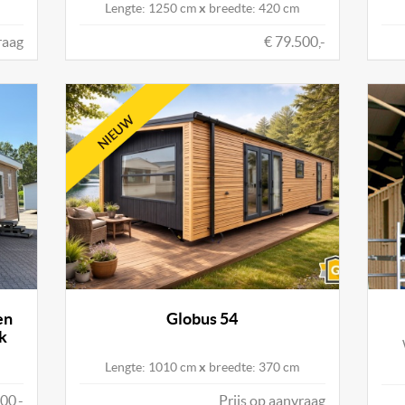
Lengte: 1250 cm
x
breedte: 420 cm
raag
€ 79.500,-
en
Globus 54
ek
Lengte: 1010 cm
x
breedte: 370 cm
00,-
Prijs op aanvraag