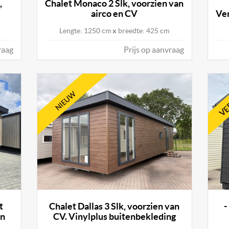
,
Chalet Monaco 2 Slk, voorzien van
airco en CV
Ver
Lengte: 1250 cm
x
breedte: 425 cm
raag
Prijs op aanvraag
t
Chalet Dallas 3 Slk, voorzien van
-
en
CV. Vinylplus buitenbekleding