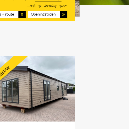
…ook op zondag open
s + route
Openingstijden