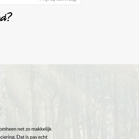
od?
aromheen net zo makkelijk
iering. Dat is pas echt