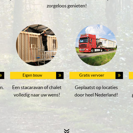
zorgeloos genieten!
Eigen bouw
Gratis vervoer
n.
Een stacaravan of chalet
Geplaatst op locaties
volledig naar uw wens!
door heel Nederland!