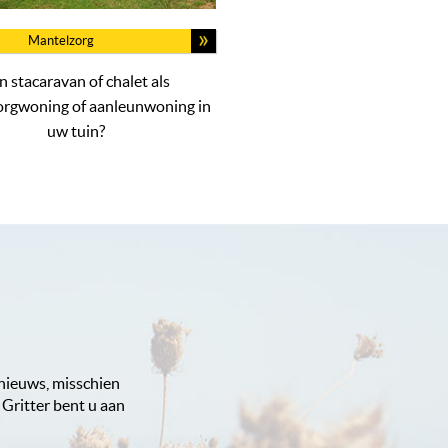
Mantelzorg
n stacaravan of chalet als
orgwoning of aanleunwoning in
uw tuin?
 nieuws, misschien
 Gritter bent u aan