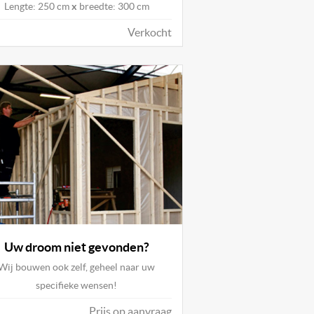
Lengte: 250 cm
x
breedte: 300 cm
Verkocht
Uw droom niet gevonden?
Wij bouwen ook zelf, geheel naar uw
specifieke wensen!
Prijs op aanvraag