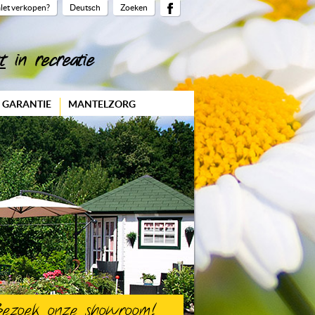
let verkopen?
Deutsch
Zoeken
t
in recreatie
& GARANTIE
MANTELZORG
Bezoek onze
showroom
!